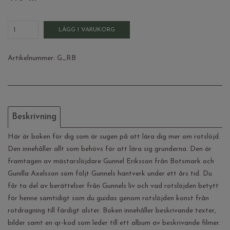
LÄGG I VARUKORG
Artikelnummer:
G_RB
Beskrivning
Här är boken för dig som är sugen på att lära dig mer om rotslöjd.
Den innehåller allt som behövs för att lära sig grunderna. Den är
framtagen av mästarslöjdare Gunnel Eriksson från Botsmark och
Gunilla Axelsson som följt Gunnels hantverk under ett års tid. Du
får ta del av berättelser från Gunnels liv och vad rotslöjden betytt
för henne samtidigt som du guidas genom rotslöjden konst från
rotdragning till färdigt alster. Boken innehåller beskrivande texter,
bilder samt en qr-kod som leder till ett album av beskrivande filmer.