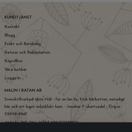
KUNDTJÄNST
Kontakt
Blogg
Frakt och Betalning
Returer och Reklamation
Köpvillkor
Våra butiker
Logga in
MALIN I RATAN AB
Svensktillverkad äkta tvål - för en len hy, frisk hårbotten, naturligt
hår och ett lugnt miljöklokt hem. - Innehar F-skattsedel - Org.nr:
559119-9947
ANMÄL DIG TILL VÅRT NYHETSBREV