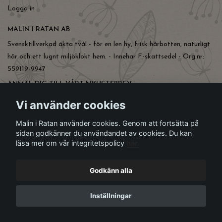
Logga in
MALIN I RATAN AB
Svensktillverkad äkta tvål - för en len hy, frisk hårbotten, naturligt
hår och ett lugnt miljöklokt hem. - Innehar F-skattsedel - Org.nr:
559119-9947
ANMÄL DIG TILL VÅRT NYHETSBREV
Prenumerera
Vi använder cookies
Malin i Ratan använder cookies. Genom att fortsätta på
sidan godkänner du användandet av cookies. Du kan
läsa mer om vår integritetspolicy
här.
Godkänn alla
Inställningar
© Copyright Malin i Ratan