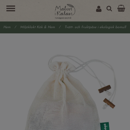
Hem
/
Miljöklokt Kök & Hem
/
Tvätt- och fruktpåse i ekologisk bomull