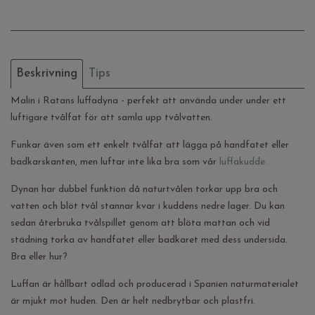
Beskrivning
Tips
Malin i Ratans luffadyna - perfekt att använda under under ett
luftigare tvålfat för att samla upp tvålvatten.
Funkar även som ett enkelt tvålfat att lägga på handfatet eller
badkarskanten, men luftar inte lika bra som vår
luffakudde.
Dynan har dubbel funktion då naturtvålen torkar upp bra och
vatten och blöt tvål stannar kvar i kuddens nedre lager. Du kan
sedan återbruka tvålspillet genom att blöta mattan och vid
städning torka av handfatet eller badkaret med dess undersida.
Bra eller hur?
Luffan är hållbart odlad och producerad i Spanien naturmaterialet
är mjukt mot huden. Den är helt nedbrytbar och plastfri.