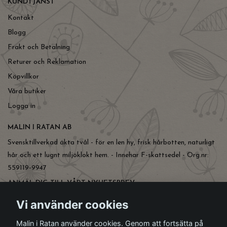
KUNDTJÄNST
Kontakt
Blogg
Frakt och Betalning
Returer och Reklamation
Köpvillkor
Våra butiker
Logga in
MALIN I RATAN AB
Svensktillverkad äkta tvål - för en len hy, frisk hårbotten, naturligt
hår och ett lugnt miljöklokt hem. - Innehar F-skattsedel - Org.nr:
559119-9947
ANMÄL DIG TILL VÅRT NYHETSBREV
Prenumerera
Vi använder cookies
Malin i Ratan använder cookies. Genom att fortsätta på