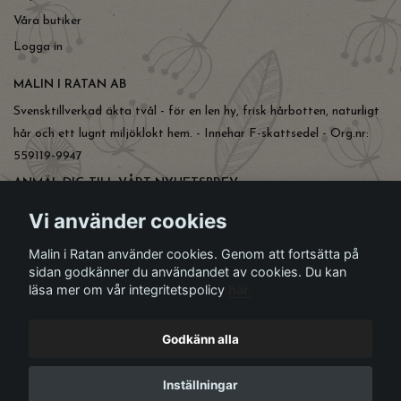
Våra butiker
Logga in
MALIN I RATAN AB
Svensktillverkad äkta tvål - för en len hy, frisk hårbotten, naturligt
hår och ett lugnt miljöklokt hem. - Innehar F-skattsedel - Org.nr:
559119-9947
ANMÄL DIG TILL VÅRT NYHETSBREV
Prenumerera
Vi använder cookies
Malin i Ratan använder cookies. Genom att fortsätta på
sidan godkänner du användandet av cookies. Du kan
läsa mer om vår integritetspolicy
här.
Godkänn alla
Inställningar
© Copyright Malin i Ratan