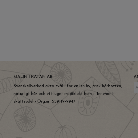
MALIN I RATAN AB
A
Svensktillverkad äkta tvål - för en len hy, frisk hårbotten,
naturligt hår och ett lugnt miljöklokt hem. - Innehar F-
skattsedel - Org.nr: 559119-9947