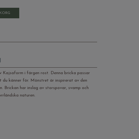
UKORG
l
v Kajsaform i färgen rost. Denna bricka passar
ust du känner för. Mönstret är inspirerat av den
. Brickan har inslag av storspovar, svamp och
orrländska naturen.