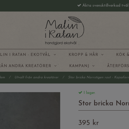
Äkta svensktillverkad två
LIN I RATAN - EKOTVÅL
KROPP & HÅR
KÖK 
FRÅN ANDRA KREATÖRER
KAMPANJ
ÅTERFÖR
Hem
/
Utvalt från andra kreatörer
/
Stor bricka Norrstigen rost - Kajsafo
I lager.
Stor bricka Nor
395 kr