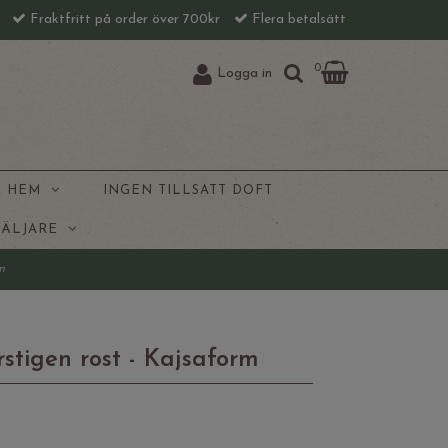
l
Fraktfritt på order över 700kr
Flera betalsätt
0
Logga in
& HEM
INGEN TILLSATT DOFT
SÄLJARE
rm
rstigen rost - Kajsaform