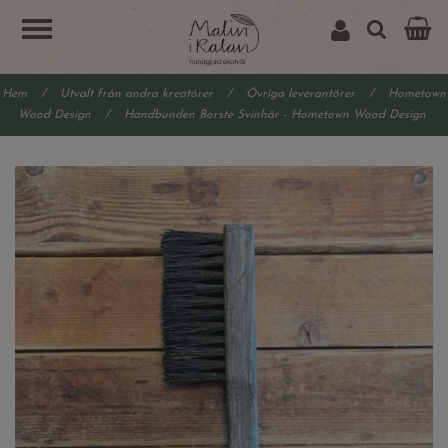
Hem
/
Utvalt från andra kreatörer
/
Övriga leverantörer
/
Hometown
Wood Design
/
Handbunden Borste Svinhår - Hometown Wood Design