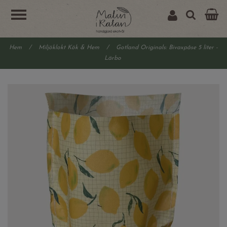
Hem
/
Miljöklokt Kök & Hem
/
Gotland Originals: Bivaxpåse 5 liter -
Lärbo