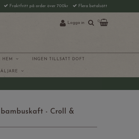
l
Fraktfritt på order över 700kr
Flera betalsätt
0
Logga in
& HEM
INGEN TILLSATT DOFT
SÄLJARE
bambuskaft - Croll &