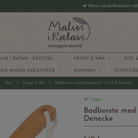
Äkta svensktillverkad två
LIN I RATAN - EKOTVÅL
KROPP & HÅR
KÖK 
FRÅN ANDRA KREATÖRER
KAMPANJ
ÅTERFÖR
Hem
/
Kropp & Hår
/
Badborste med bambuskaft - Croll & Denecke
I lager.
Badborste med 
Denecke