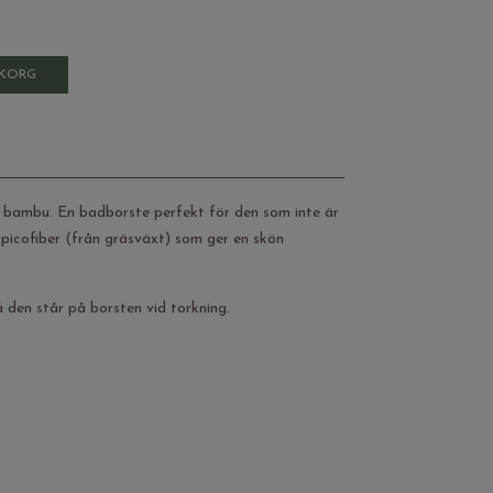
UKORG
 bambu. En badborste perfekt för den som inte är
icofiber (från gräsväxt) som ger en skön
 den står på borsten vid torkning.