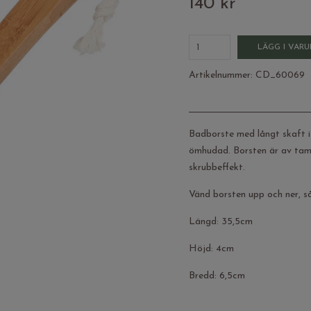
140 kr
LÄGG I VAR
Artikelnummer:
CD_60069
Badborste med långt skaft i
ömhudad. Borsten är av tamp
skrubbeffekt.
Vänd borsten upp och ner, så
Längd: 35,5cm
Höjd: 4cm
Bredd: 6,5cm