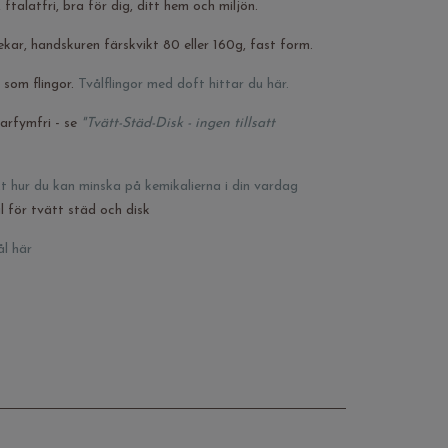
ftalatfri, bra för dig, ditt hem och miljön.
ekar, handskuren färskvikt 80 eller 160g, fast form.
 som flingor.
Tvålflingor med doft hittar du här.
arfymfri - se
"Tvätt-Städ-Disk - ingen tillsatt
xt hur du kan
minska på kemikalierna i din vardag
 för tvätt städ och disk
ål här