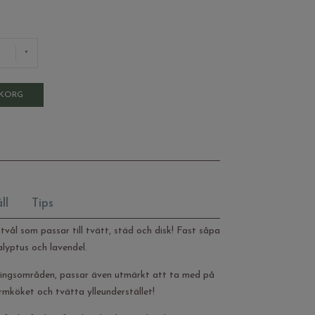
UKORG
ll
Tips
tvål som passar till tvätt, städ och disk! Fast såpa
alyptus och lavendel.
ingsområden, passar även utmärkt att ta med på
rmköket och tvätta ylleunderstället!