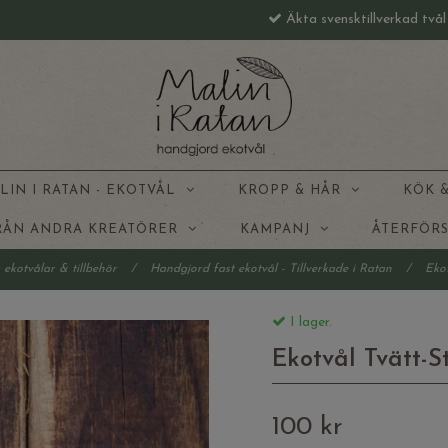
Äkta svensktillverkad två
LIN I RATAN - EKOTVÅL
KROPP & HÅR
KÖK 
FRÅN ANDRA KREATÖRER
KAMPANJ
ÅTERFÖR
 ekotvålar & tillbehör
/
Handgjord fast ekotvål - Tillverkade i Ratan
/
Ekot
I lager.
Ekotvål Tvätt-S
100 kr