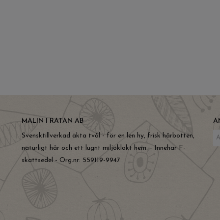
MALIN I RATAN AB
A
Svensktillverkad äkta tvål - för en len hy, frisk hårbotten,
naturligt hår och ett lugnt miljöklokt hem. - Innehar F-
skattsedel - Org.nr: 559119-9947