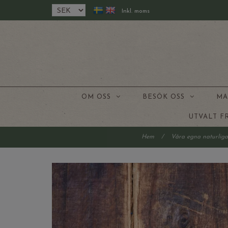
Inkl. moms
OM OSS
BESÖK OSS
MA
UTVALT 
Hem
/
Våra egna naturliga