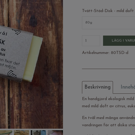
Tvätt-Städ-Disk - mild doft
80g
LÄGG I VAR
Artikelnummer:
80TSD-d
Beskrivning
Innehå
En handgjord ekologisk mild 
med mild doft av citrus, euk
En tvål med många användn
vandringen för att diska sto