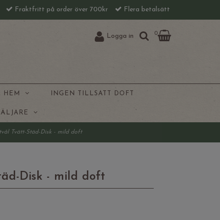
l
Fraktfritt på order över 700kr
Flera betalsätt
0
Logga in
& HEM
INGEN TILLSATT DOFT
SÄLJARE
vål Tvätt-Städ-Disk - mild doft
täd-Disk - mild doft