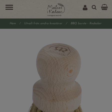
Hem
/
Utvalt från andra kreatörer
/
BBQ borste - Redecker