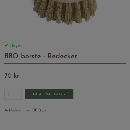
I lager.
BBQ borste - Redecker
70 kr
LÄGG I VARUKORG
Artikelnummer:
BBQ_b