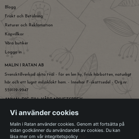
Blogg
Frakt och Betalning
Returer och Reklamation
Köpvillkor
Våra butiker
Logga in
MALIN I RATAN AB
Svensktillverkad äkta tvål - för en len hy, frisk hårbotten, naturligt
hår och ett lugnt miljöklokt hem. - Innehar F-skattsedel - Org.nr:
559119-9947
ANMÄL DIG TILL VÅRT NYHETSBREV
Prenumerera
Vi använder cookies
Malin i Ratan använder cookies. Genom att fortsätta på
sidan godkänner du användandet av cookies. Du kan
läsa mer om vår integritetspolicy
här.