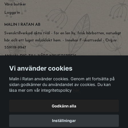
Våra butiker
Logga in
MALIN I RATAN AB
Svensktillverkad äkta tvål - för en len hy, frisk hårbotten, naturligt
hår och ett lugnt miljöklokt hem. - Innehar F-skattsedel - Org.nr:
559119-9947
ANMÄL DIG TILL VÅRT NYHETSBREV
Prenumerera
Vi använder cookies
Malin i Ratan använder cookies. Genom att fortsätta på
sidan godkänner du användandet av cookies. Du kan
läsa mer om vår integritetspolicy
här.
Godkänn alla
Inställningar
© Copyright Malin i Ratan