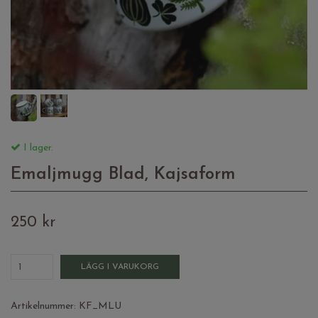
I lager.
Emaljmugg Blad, Kajsaform
250 kr
LÄGG I VARUKORG
Artikelnummer:
KF_MLU