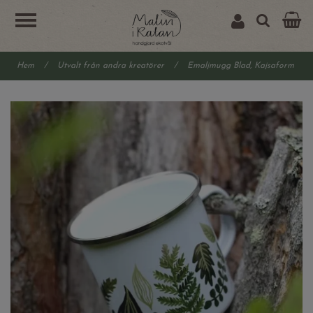
Hem
/
Utvalt från andra kreatörer
/
Emaljmugg Blad, Kajsaform