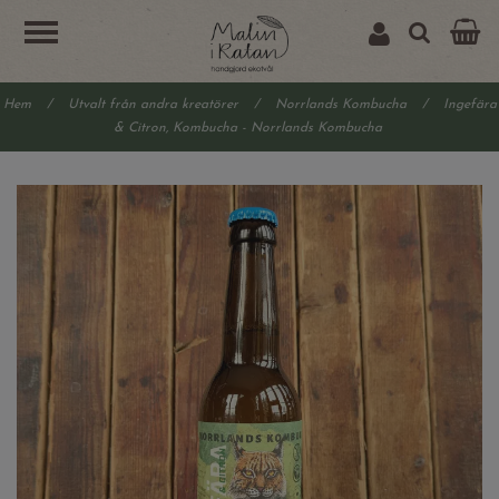
Hem
/
Utvalt från andra kreatörer
/
Norrlands Kombucha
/
Ingefära
& Citron, Kombucha - Norrlands Kombucha