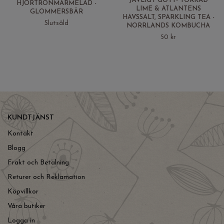
JÄVLIGT GOTT- TORKAD
HJORTRONMARMELAD -
LIME & ATLANTENS
GLOMMERSBÄR
HAVSSALT, SPARKLING TEA -
Slutsåld
NORRLANDS KOMBUCHA
50 kr
KUNDTJÄNST
Kontakt
Blogg
Frakt och Betalning
Returer och Reklamation
Köpvillkor
Våra butiker
Logga in