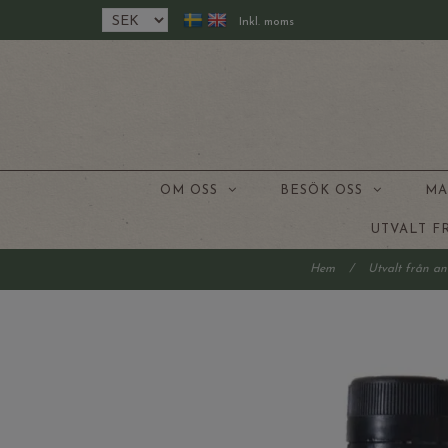
Inkl. moms
OM OSS
BESÖK OSS
MA
UTVALT 
Hem
/
Utvalt från a