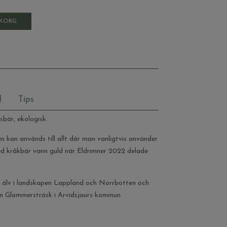
UKORG
l
Tips
bär, ekologisk.
en kan används till allt där man vanligtvis använder
 med kråkbär vann guld när Eldrimner 2022 delade
e älv i landskapen Lappland och Norrbotten och
 byn Glommersträsk i Arvidsjaurs kommun.