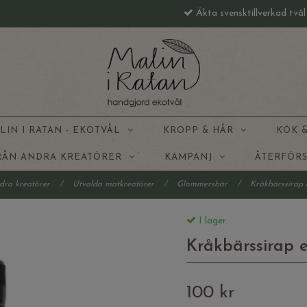
Äkta svensktillverkad två
LIN I RATAN - EKOTVÅL
KROPP & HÅR
KÖK 
FRÅN ANDRA KREATÖRER
KAMPANJ
ÅTERFÖR
ndra kreatörer
/
Utvalda matkreatörer
/
Glommersbär
/
Kråkbärssirap
I lager.
Kråkbärssirap 
100 kr