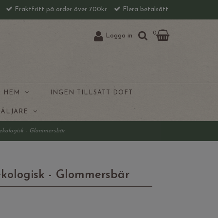
l
Fraktfritt på order över 700kr
Flera betalsätt
0
Logga in
& HEM
INGEN TILLSATT DOFT
SÄLJARE
 ekologisk - Glommersbär
ekologisk - Glommersbär