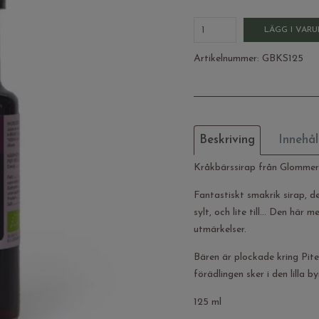
LÄGG I VAR
Artikelnummer:
GBKS125
Beskriving
Innehål
Kråkbärssirap från Glommers
Fantastiskt smakrik sirap, d
sylt, och lite till… Den här
utmärkelser.
Bären är plockade kring Pit
förädlingen sker i den lilla
125 ml