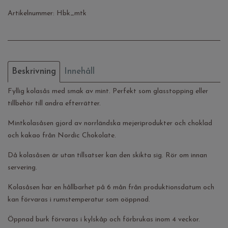
Artikelnummer:
Hbk_mtk
Beskrivning
Innehåll
Fyllig kolasås med smak av mint. Perfekt som glasstopping eller
tillbehör till andra efterrätter.
Mintkolasåsen gjord av norrländska mejeriprodukter och choklad
och kakao från Nordic Chokolate.
Då kolasåsen är utan tillsatser kan den skikta sig. Rör om innan
servering.
Kolasåsen har en hållbarhet på 6 mån från produktionsdatum och
kan förvaras i rumstemperatur som oöppnad.
Öppnad burk förvaras i kylskåp och förbrukas inom 4 veckor.