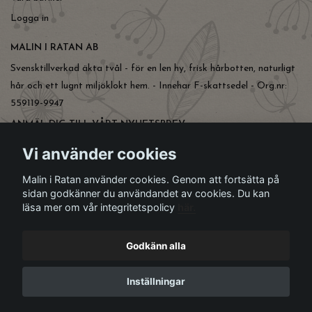
Logga in
MALIN I RATAN AB
Svensktillverkad äkta tvål - för en len hy, frisk hårbotten, naturligt
hår och ett lugnt miljöklokt hem. - Innehar F-skattsedel - Org.nr:
559119-9947
ANMÄL DIG TILL VÅRT NYHETSBREV
Prenumerera
Vi använder cookies
Malin i Ratan använder cookies. Genom att fortsätta på
sidan godkänner du användandet av cookies. Du kan
läsa mer om vår integritetspolicy
här.
Godkänn alla
Inställningar
© Copyright Malin i Ratan