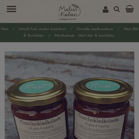
Hem
/
Utvalt från andra kreatörer
/
Utvalda matkreatörer
/
Hast Bär
& Konfektyr
/
Mintkolasås - Hast bär & konfektyr