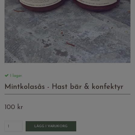
I lager.
Mintkolasås - Hast bär & konfektyr
100 kr
LÄGG I VARUKORG