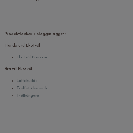
Produktlänkar i blogginlägget:
Handgjord Ekotvål
Ekotvål Barrskog
Bra till Ekotvål
Luffakudde
Tvålfat i keramik
Tvålhängare