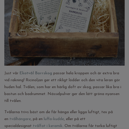
Just vår
Ekotvål Barrskog
passar hela kroppen och är extra bra
vid rakning! Ricinoljan ger ett rikligt lödder och den vita leran gör
huden hal. Tvålen, som har en härlig doft av skog, passar lika bra i
bastun och badrummet. Nässelpulver ger den lätt gröna nyansen
till tvålen.
Tvålarna trivs bäst om de får hänga eller ligga luftigt, tex på
en
tvålhängare
, på en
luffa-kudde
, eller på ett
specialdesignat
tvålfat i keramik
. Om tvålarna får torka luftigt