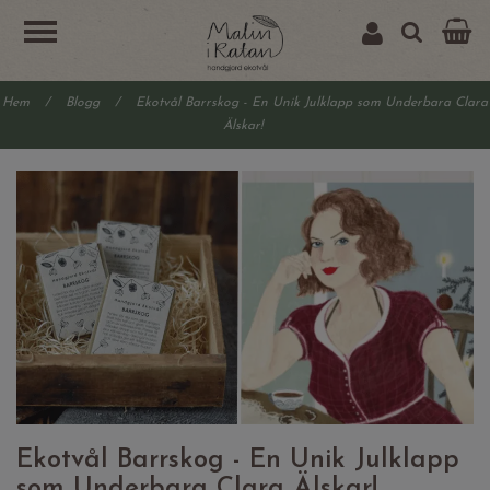
Hem
/
Blogg
/
Ekotvål Barrskog - En Unik Julklapp som Underbara Clara
Älskar!
Ekotvål Barrskog - En Unik Julklapp
som Underbara Clara Älskar!