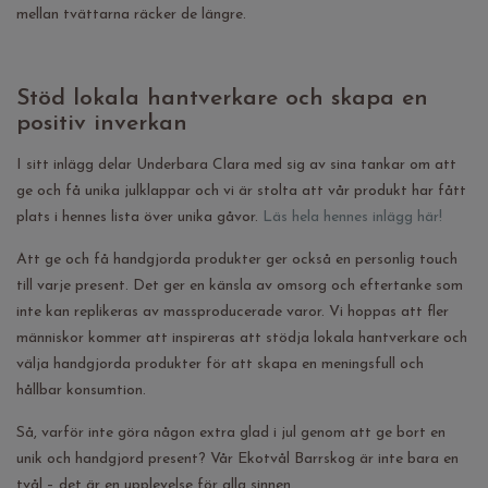
mellan tvättarna räcker de längre.
Stöd lokala hantverkare och skapa en
positiv inverkan
I sitt inlägg delar Underbara Clara med sig av sina tankar om att
ge och få unika julklappar och vi är stolta att vår produkt har fått
plats i hennes lista över unika gåvor.
Läs hela hennes inlägg här!
Att ge och få handgjorda produkter ger också en personlig touch
till varje present. Det ger en känsla av omsorg och eftertanke som
inte kan replikeras av massproducerade varor. Vi hoppas att fler
människor kommer att inspireras att stödja lokala hantverkare och
välja handgjorda produkter för att skapa en meningsfull och
hållbar konsumtion.
Så, varför inte göra någon extra glad i jul genom att ge bort en
unik och handgjord present? Vår Ekotvål Barrskog är inte bara en
tvål – det är en upplevelse för alla sinnen.