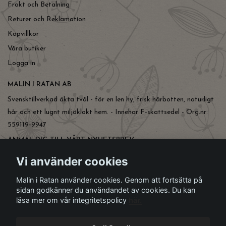
Frakt och Betalning
Returer och Reklamation
Köpvillkor
Våra butiker
Logga in
MALIN I RATAN AB
Svensktillverkad äkta tvål - för en len hy, frisk hårbotten, naturligt
hår och ett lugnt miljöklokt hem. - Innehar F-skattsedel - Org.nr:
559119-9947
ANMÄL DIG TILL VÅRT NYHETSBREV
Prenumerera
Vi använder cookies
Malin i Ratan använder cookies. Genom att fortsätta på
sidan godkänner du användandet av cookies. Du kan
läsa mer om vår integritetspolicy
här.