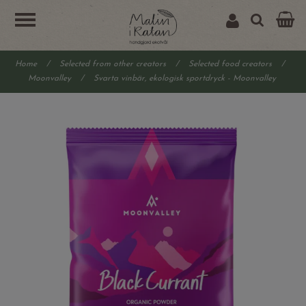
Home
/
Selected from other creators
/
Selected food creators
/
Moonvalley
/
Svarta vinbär, ekologisk sportdryck - Moonvalley