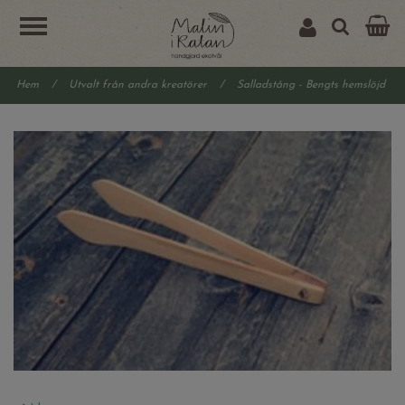
Hem
/
Utvalt från andra kreatörer
/
Salladstång - Bengts hemslöjd