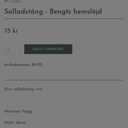
I lager.
Salladstång - Bengts hemslöjd
75 kr
LÄGG I VARUKORG
Artikelnummer:
BHSS
Stor salladstång i trä.
Material: Hägg
Mått: 26cm