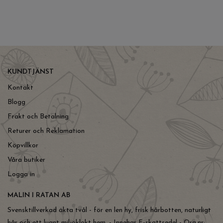
KUNDTJÄNST
Kontakt
Blogg
Frakt och Betalning
Returer och Reklamation
Köpvillkor
Våra butiker
Logga in
MALIN I RATAN AB
Svensktillverkad äkta tvål - för en len hy, frisk hårbotten, naturligt
hår och ett lugnt miljöklokt hem. - Innehar F-skattsedel - Org.nr: