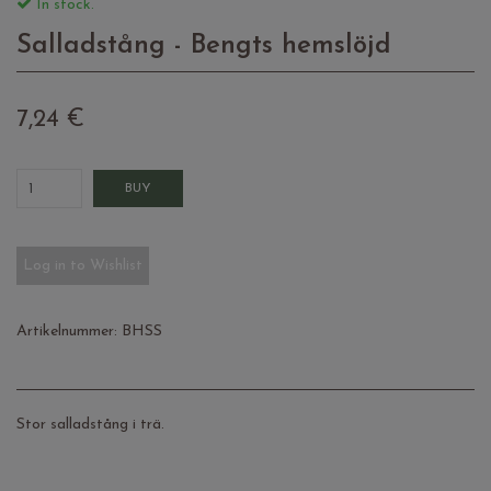
In stock.
Salladstång - Bengts hemslöjd
7,24 €
BUY
Log in to Wishlist
Artikelnummer:
BHSS
Stor salladstång i trä.