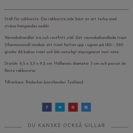
Ställ för rakborste. Din rakborste mår bäst av att torka med
stråna hängandes nedåt.
Värmebehandlat trä och rostfritt stål. Det värmebehandlade träet
(thermowood) innebär att träet hettas upp i ugnen på 180 – 220
grader då bakas träet och blir naturligt impregnerat mot väta.
Storlek: 6,5 x 5,5 x 9,2 cm. Hållarens diameter 3 cm och passar de
flesta rakborstar.
Tillverkare: Redecker borstbinderi Tyskland
DU KANSKE OCKSÅ GILLAR