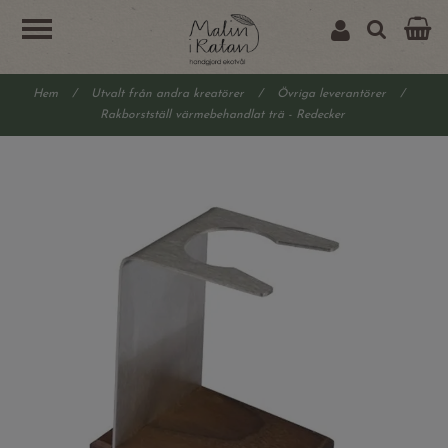
Hem
/
Utvalt från andra kreatörer
/
Övriga leverantörer
/
Rakborstställ värmebehandlat trä - Redecker