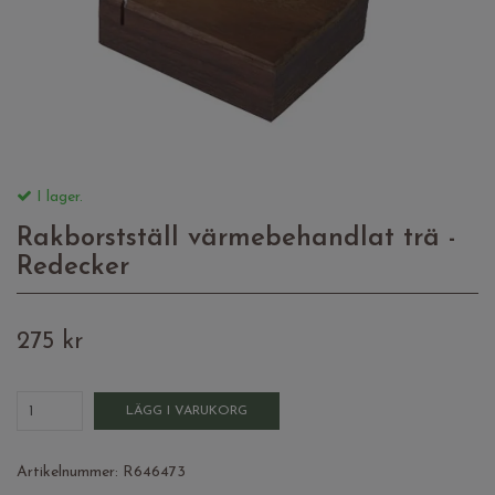
I lager.
Rakborstställ värmebehandlat trä -
Redecker
275 kr
LÄGG I VARUKORG
Artikelnummer:
R646473