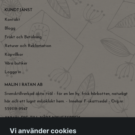
KUNDTJÄNST
Kontakt
Blogg
Frakt och Betalning
Returer och Reklamation
Köpvillkor
Våra butiker
Logga in
MALIN I RATAN AB
Svensktillverkad äkta tvål - för en len hy, frisk hårbotten, naturligt
hår och ett lugnt miljöklokt hem. - Innehar F-skattsedel - Org.nr:
559119-9947
ANMÄL DIG TILL VÅRT NYHETSBREV
Prenumerera
Vi använder cookies