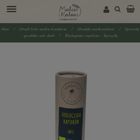
Hem
/
Utvalt från andra kreatörer
/
Utvalda matkreatörer
/
Sproutly
- groddar och skott
/
Ekologiska rapsfrön - Sproutly