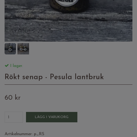
I lager.
Rökt senap - Pesula lantbruk
60 kr
LÄGG I VARUKORG
Artikelnummer:
p_RS