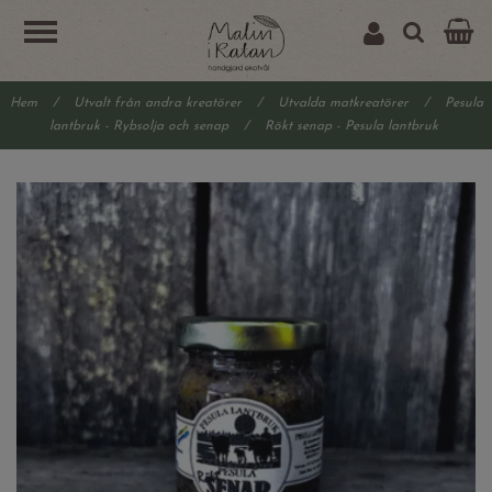
Hem
/
Utvalt från andra kreatörer
/
Utvalda matkreatörer
/
Pesula
lantbruk - Rybsolja och senap
/
Rökt senap - Pesula lantbruk