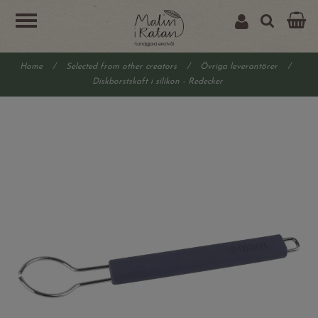
Home
/
Selected from other creators
/
Övriga leverantörer
/
Diskborstskaft i silikon - Redecker