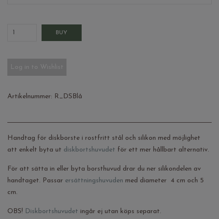
BUY
Log in to Wishlist
Artikelnummer:
R_DSBlå
Handtag för diskborste i rostfritt stål och silikon med möjlighet
att enkelt byta ut
diskbortshuvudet
för ett mer hållbart alternativ.
För att sätta in eller byta borsthuvud drar du ner silikondelen av
handtaget.
Passar
ersättningshuvuden
med diameter
4 cm och 5
cm.
OBS!
Diskbortshuvudet
ingår ej utan köps separat.