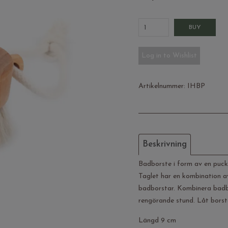
BUY
Log in to Wishlist
Artikelnummer:
IHBP
Beskrivning
Badborste i form av en puck 
Taglet har en kombination a
badborstar. Kombinera badbo
rengörande stund. Låt borst
Längd 9 cm