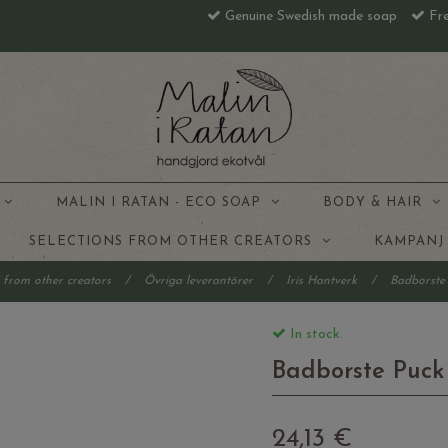
Genuine Swedish made soap
Fre
S
MALIN I RATAN - ECO SOAP
BODY & HAIR
SELECTIONS FROM OTHER CREATORS
KAMPAN
d from other creators
/
Övriga leverantörer
/
Iris Hantverk
/
Badborste 
In stock.
Badborste Puck 
24,13 €