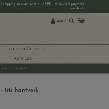
e shipping on order over 500 SEK
Several payment
methods
0
Log in
KITCHEN & HOME
J
RETAILER
Puck - Iris hantverk
- Iris hantverk