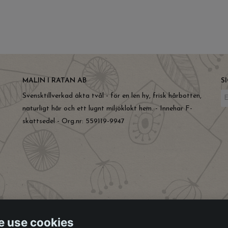
MALIN I RATAN AB
S
Svensktillverkad äkta tvål - för en len hy, frisk hårbotten,
naturligt hår och ett lugnt miljöklokt hem. - Innehar F-
skattsedel - Org.nr: 559119-9947
 use cookies