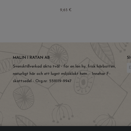
9,65 €
MALIN I RATAN AB
S
Svensktillverkad äkta tvål - för en len hy, frisk hårbotten,
naturligt hår och ett lugnt miljöklokt hem. - Innehar F-
skattsedel - Org.nr: 559119-9947