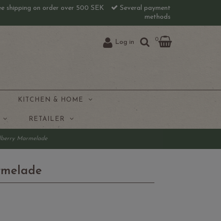
e shipping on order over 500 SEK
Several payment
methods
0
Log in
KITCHEN & HOME
J
RETAILER
dberry Marmelade
rmelade