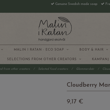
Genuine Swedish made soap
Fre
S
MALIN I RATAN - ECO SOAP
BODY & HAIR
SELECTIONS FROM OTHER CREATORS
KAMPAN
ed from other creators
/
Selected food creators
/
Glommersbär
/
Clou
Cloudberry Ma
9,17 €