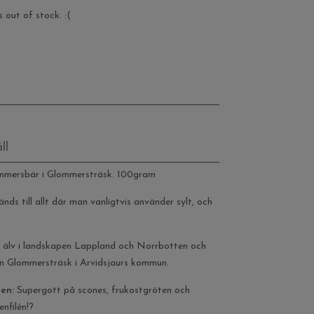
 out of stock. :(
ll
mmersbär i Glommersträsk. 100gram
ds till allt där man vanligtvis använder sylt, och
e älv i landskapen Lappland och Norrbotten och
 byn Glommersträsk i Arvidsjaurs kommun.
en:
Supergott på scones, frukostgröten och
enfilén!?