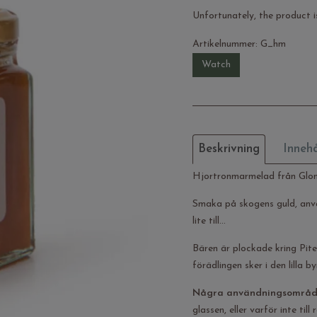
Unfortunately, the product is
Artikelnummer:
G_hm
Watch
Beskrivning
Innehå
Hjortronmarmelad från Glo
Smaka på skogens guld, använ
lite till…
Bären är plockade kring Pit
förädlingen sker i den lilla
Några användningsområd
glassen, eller varför inte till r