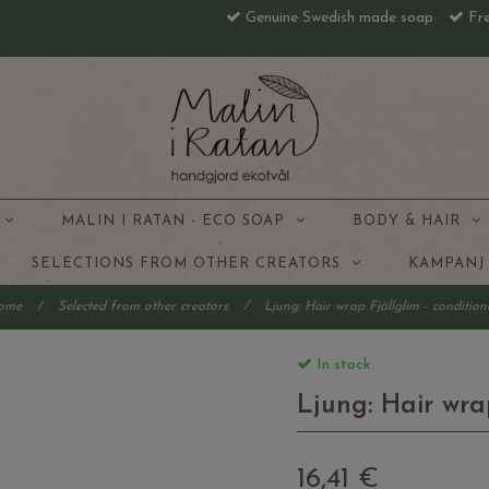
Genuine Swedish made soap
Fre
S
MALIN I RATAN - ECO SOAP
BODY & HAIR
SELECTIONS FROM OTHER CREATORS
KAMPAN
ome
/
Selected from other creators
/
Ljung: Hair wrap Fjällglim - conditio
In stock.
Ljung: Hair wra
16,41 €