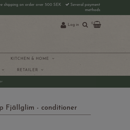
e shipping on order over 500 SEK
Several payment
methods
0
Log in
KITCHEN & HOME
J
RETAILER
ner
p Fjällglim - conditioner