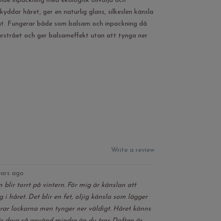
de inpackning med ekologisk olivolja och
ddar håret, ger en naturlig glans, silkeslen känsla
 ut. Fungerar både som balsam och inpackning då
rstrået och ger balsameffekt utan att tynga ner
Write a review
ears ago
 blir torrt på vintern. För mig är känslan att
 i håret. Det blir en fet, oljig känsla som lägger
erar lockarna men tynger ner väldigt. Håret känns
är dryg så använd mindre än du tror. Doften är