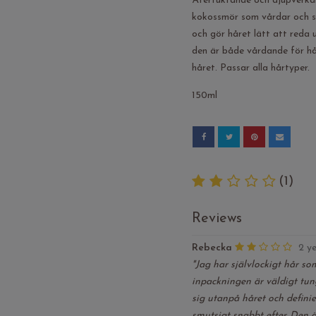
Återfuktande och djupverkan
kokossmör som vårdar och sky
och gör håret lätt att reda
den är både vårdande för hå
håret. Passar alla hårtyper.
150ml
(1)
Reviews
Rebecka
2 y
"Jag har självlockigt hår som
inpackningen är väldigt tung
sig utanpå håret och defini
smutsigt snabbt efter. Den 