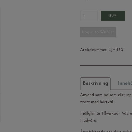
BUY
Log in to Wishlist
Artikelnummer:
LjHi150
Beskrivning
Innehå
Använd som balsam eller inp
tvätt med hårtvål.
Fjällglim är tillverkad i Väs
Hudvård.