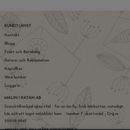
KUNDTJÄNST
Kontakt
Blogg
Frakt och Betalning
Returer och Reklamation
Köpvillkor
Våra butiker
Logga in
MALIN I RATAN AB
Svensktillverkad äkta tvål - för en len hy, frisk hårbotten, naturligt
hår och ett lugnt miljöklokt hem. - Innehar F-skattsedel - Org.nr:
559119-9947
ANMÄL DIG TILL VÅRT NYHETSBREV