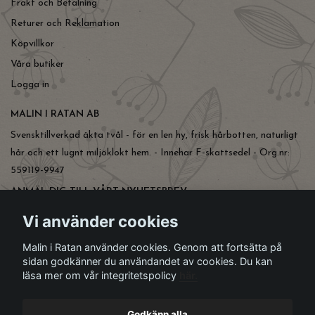
Frakt och Betalning
Returer och Reklamation
Köpvillkor
Våra butiker
Logga in
MALIN I RATAN AB
Svensktillverkad äkta tvål - för en len hy, frisk hårbotten, naturligt
hår och ett lugnt miljöklokt hem. - Innehar F-skattsedel - Org.nr:
559119-9947
ANMÄL DIG TILL VÅRT NYHETSBREV
Prenumerera
Vi använder cookies
Malin i Ratan använder cookies. Genom att fortsätta på
sidan godkänner du användandet av cookies. Du kan
läsa mer om vår integritetspolicy
här.
Godkänn alla