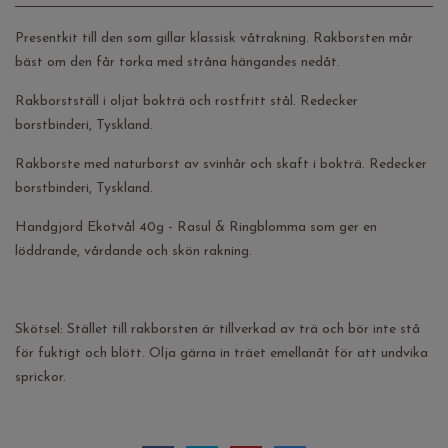
Presentkit till den som gillar klassisk våtrakning. Rakborsten mår
bäst om den får torka med stråna hängandes nedåt.
Rakborstställ i oljat bokträ och rostfritt stål. Redecker
borstbinderi, Tyskland.
Rakborste med naturborst av svinhår och skaft i bokträ. Redecker
borstbinderi, Tyskland.
Handgjord Ekotvål 40g - Rasul & Ringblomma som ger en
löddrande, vårdande och skön rakning.
Skötsel: Stället till rakborsten är tillverkad av trä och bör inte stå
för fuktigt och blött. Olja gärna in träet emellanåt för att undvika
sprickor.