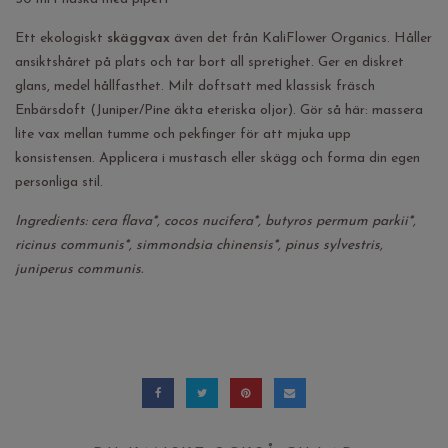
Ett ekologiskt
skäggvax
även det från KaliFlower Organics. Håller
ansiktshåret på plats och tar bort all spretighet. Ger en diskret
glans, medel hållfasthet. Milt doftsatt med klassisk fräsch
Enbärsdoft (Juniper/Pine äkta eteriska oljor). Gör så här: massera
lite vax mellan tumme och pekfinger för att mjuka upp
konsistensen. Applicera i mustasch eller skägg och forma din egen
personliga stil.
Ingredients: cera flava*, cocos nucifera*, butyros permum parkii*,
ricinus communis*, simmondsia chinensis*, pinus sylvestris,
juniperus communis.