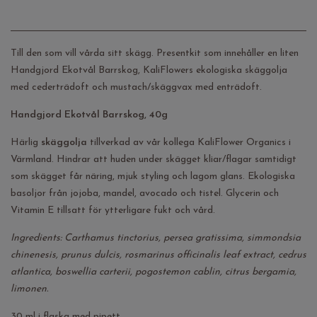
Till den som vill vårda sitt skägg. Presentkit som innehåller en liten
Handgjord Ekotvål Barrskog, KaliFlowers ekologiska skäggolja
med cederträdoft och mustach/skäggvax med enträdoft.
Handgjord Ekotvål Barrskog, 40g
Härlig
skäggolja
tillverkad av vår kollega KaliFlower Organics i
Värmland. Hindrar att huden under skägget kliar/flagar samtidigt
som skägget får näring, mjuk styling och lagom glans. Ekologiska
basoljor från jojoba, mandel, avocado och tistel. Glycerin och
Vitamin E tillsatt för ytterligare fukt och vård.
Ingredients: Carthamus tinctorius, persea gratissima, simmondsia
chinenesis, prunus dulcis, rosmarinus officinalis leaf extract, cedrus
atlantica, boswellia carterii, pogostemon cablin, citrus bergamia,
limonen.
30 ml i flaska med pipett