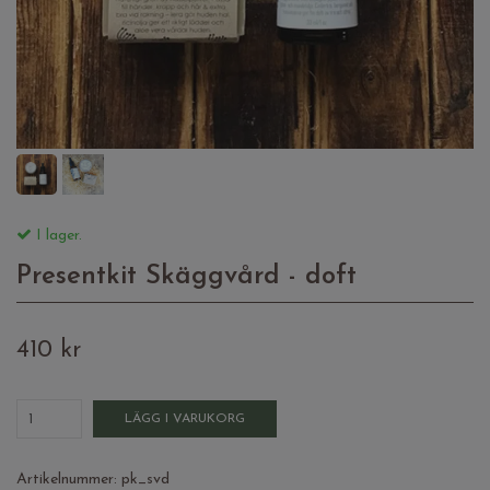
I lager.
Presentkit Skäggvård - doft
410 kr
LÄGG I VARUKORG
Artikelnummer:
pk_svd