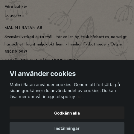
Våra butiker
Logga in
MALIN I RATAN AB
Svensktillverkad äkta tvål - för en len hy, frisk hårbotten, naturligt
hår och ett lugnt miljöklokt hem. - Innehar F-skattsedel - Org.nr:
559119-9947
ANMÄL DIG TILL VÅRT NYHETSBREV
Prenumerera
Vi använder cookies
Malin i Ratan använder cookies. Genom att fortsätta på
sidan godkänner du användandet av cookies. Du kan
läsa mer om vår integritetspolicy
här.
Godkänn alla
Inställningar
© Copyright Malin i Ratan