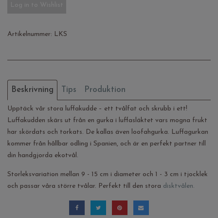
Log in to Wishlist
Artikelnummer:
LKS
Beskrivning
Tips
Produktion
Upptäck vår stora luffakudde – ett tvålfat och skrubb i ett!
Luffakudden skärs ut från en gurka i luffasläktet vars mogna frukt
har skördats och torkats. De kallas även loofahgurka. Luffagurkan
kommer från hållbar odling i Spanien, och är en perfekt partner till
din handgjorda ekotvål.
Storleksvariation mellan 9 - 15 cm i diameter och 1 - 3 cm i tjocklek
och passar våra större tvålar. Perfekt till den stora
disktvålen.