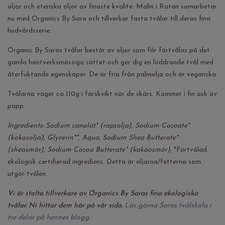
oljor och eteriska oljor av finaste kvalité. Malin i Ratan samarbetar
nu med Organics By Sara och tillverkar fasta tvålar till deras fina
hudvårdsserie.
Organic By Saras tvålar består av oljor som får förtvålas på det
gamla hantverksmässiga sättet och ger dig en löddrande tvål med
återfuktande egenskaper. De är fria från palmolja och är veganska.
Tvålarna väger ca 110g i färskvikt när de skärs. Kommer i fin ask av
papp.
Ingredients: Sodium canolat* (rapsolja), Sodium Cocoate*
(kokosolja), Glycerin**, Aqua, Sodium Shea Butterate*
(sheasmör), Sodium Cocoa Butterate* (kakaosmör),
*Förtvålad
ekologisk certifierad ingrediens. Detta är oljorna/fetterna som
utgör tvålen.
Vi är stolta tillverkare av Organics By Saras fina ekologiska
tvålar. Ni hittar dem här på vår sida.
Läs gärna Saras tvålskola i
tre delar på hennes blogg.