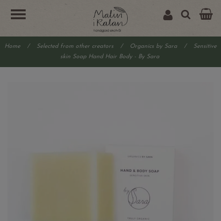
Home
/
Selected from other creators
/
Organics by Sara
/
Sensitive
skin Soap Hand Hair Body - By Sara