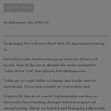
Log in to Wishlist
Artikelnummer:
obs_5760-110
En ekologisk fast tvål utan tillsatt doft, för dig med extra känslig
hy.
Parfymfria tvålen Sensitive skin passar extra bra till barn och
husdjur. Även till dig som är allergisk eller önskar parfymfritt.
Tvålen doftar ”tvål” ifrån oljornas förtvålningsprocess.
Tvålen ger ett mjukt lödder och lämnar dina händer rena och
återfuktade. Passar även utmärkt att tvätta håret med.
Organics By Sara är ett svenskt hudvårdsmärke som drivs av
fantastiska Sara Nomberg, ekologisk hudvårdsterapeut och
näringsfysiolog. Riktigt ren hudvård med Ekologiska, kallpressade